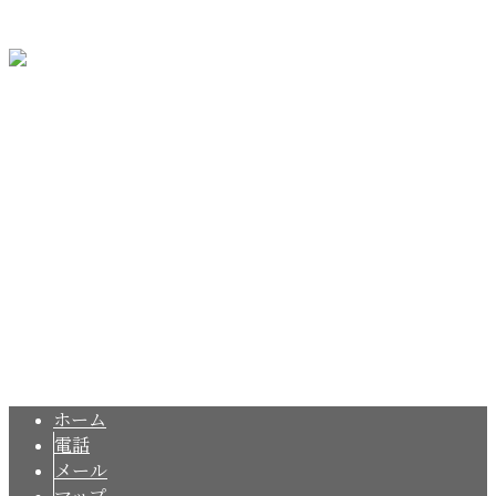
サイトマップ
〒533-0022
大阪府大阪市東淀川区菅原2-3-3
Googleマップで確認する
TEL／FAX：06-6795-9385
内装リフォームは大阪市東淀川区の『稲谷工務店』にお任せ
Copyright © 稲谷工務店. All rights reserved.
ホーム
電話
メール